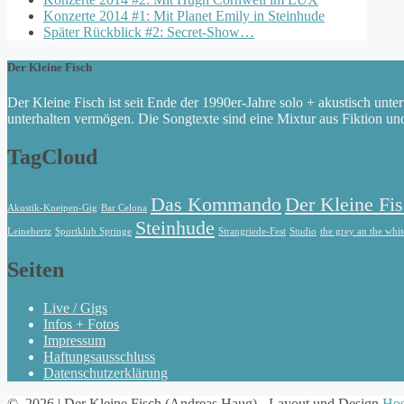
Konzerte 2014 #1: Mit Planet Emily in Steinhude
Später Rückblick #2: Secret-Show…
Der Kleine Fisch
Der Kleine Fisch ist seit Ende der 1990er-Jahre solo + akustisch unte
unterhalten vermögen. Die Songtexte sind eine Mixtur aus Fiktion un
TagCloud
Das Kommando
Der Kleine Fi
Akustik-Kneipen-Gig
Bar Celona
Steinhude
Leinehertz
Sportklub Springe
Strangriede-Fest
Studio
the grey an the whi
Seiten
Live / Gigs
Infos + Fotos
Impressum
Haftungsausschluss
Datenschutzerklärung
© 2026 | Der Kleine Fisch (Andreas Haug) - Layout und Design
Hos