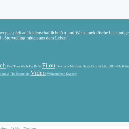
rwegs, spielt auf leidenschaftliche Art und Weise melodische bis kantig
d „Storytelling mitten aus dem Leben“.
sch
Filou
Drei Tage Wach
Fat Belly
Fête de la Musique
Hugh Cornwell
KLUBmusik
Künst
Video
te snow
The Stranglers
Wohnzimmer-Konzert
ting - Web - Design