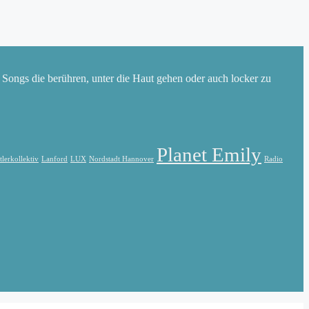
e Songs die berühren, unter die Haut gehen oder auch locker zu
Planet Emily
lerkollektiv
Lanford
LUX
Nordstadt Hannover
Radio