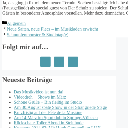
Ja, das ging ja fix mit dem neuen Termin. Soeben bestätigt: Ich ha
(Faustgelände) als special guest von Der Schulz zu spielen. Der Sch
Gästen in besonderer Atmosphäre vorstellen. Mehr dazu demnächst.
Kategorien
Allgemein
Neue Saiten, neue Plecs – im Musikladen erwischt
Schnupfenmonster & Studiotag(e)
Folgt mir auf…
Neueste Beiträge
Das Musikvideo ist nun da!
Videodreh + Shows im März
Schöne Grüße – Bin fleißig im Studio
Am 30.August späte Show in der Strangriede Stage
Kurzfristig auf der Fête de la Musique
Am 14.März im Sportklub in Springe-Völksen
Rückschau: Toller Abend in Steinhude
Konzerte 2014 #2: Mit Hugh Cornwell im LUX