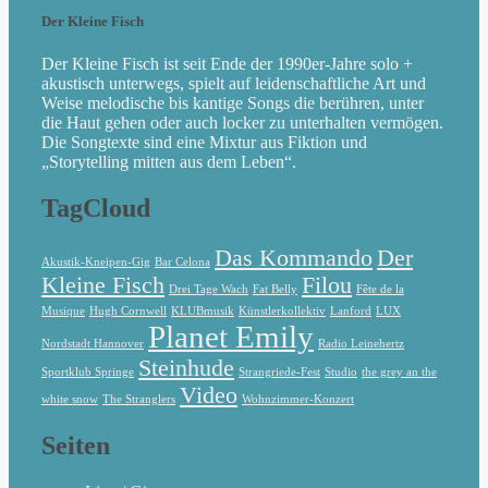
Der Kleine Fisch
Der Kleine Fisch ist seit Ende der 1990er-Jahre solo +
akustisch unterwegs, spielt auf leidenschaftliche Art und
Weise melodische bis kantige Songs die berühren, unter
die Haut gehen oder auch locker zu unterhalten vermögen.
Die Songtexte sind eine Mixtur aus Fiktion und
„Storytelling mitten aus dem Leben“.
TagCloud
Das Kommando
Der
Akustik-Kneipen-Gig
Bar Celona
Kleine Fisch
Filou
Drei Tage Wach
Fat Belly
Fête de la
Musique
Hugh Cornwell
KLUBmusik
Künstlerkollektiv
Lanford
LUX
Planet Emily
Nordstadt Hannover
Radio Leinehertz
Steinhude
Sportklub Springe
Strangriede-Fest
Studio
the grey an the
Video
white snow
The Stranglers
Wohnzimmer-Konzert
Seiten