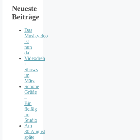
Neueste
Beiträge
Das
Musikvideo
ist
nun
da!
Videodreh
+
Shows
im
März
Schöne
Grüße
–
Bin
fleißig
im
Studio
Am
30.August
späte