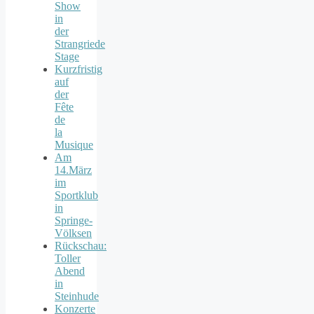
Show
in
der
Strangriede
Stage
Kurzfristig
auf
der
Fête
de
la
Musique
Am
14.März
im
Sportklub
in
Springe-
Völksen
Rückschau:
Toller
Abend
in
Steinhude
Konzerte