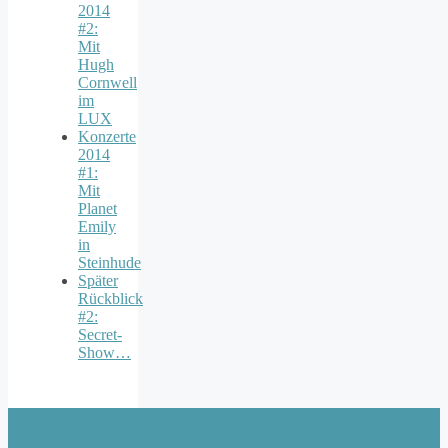
2014
#2:
Mit
Hugh
Cornwell
im
LUX
Konzerte
2014
#1:
Mit
Planet
Emily
in
Steinhude
Später
Rückblick
#2:
Secret-
Show…